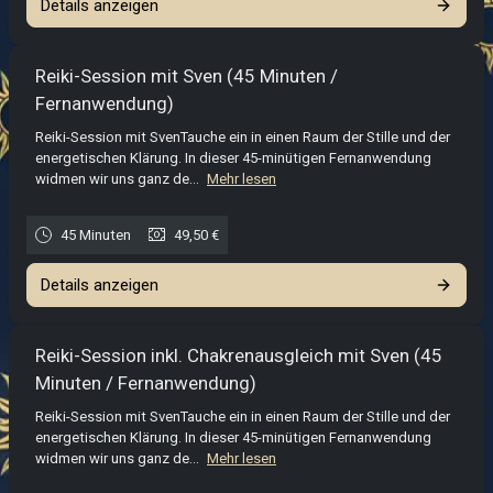
Wähle jetzt deinen Begleiter:
Details anzeigen
Beide sind erfahrene Reiki-Meister und praktizieren mit
tiefer Hingabe. Entscheide nach deinem Impuls:
Reiki-Session mit Sven (45 Minuten /
- Session bei Zara:
Energetische Klärung mit weiser,
Fernanwendung)
weiblicher Präsenz.
- Session bei Elian:
Transformation getragen von Ruhe und
Reiki-Session mit SvenTauche ein in einen Raum der Stille und der
männlicher Kraft.
energetischen Klärung. In dieser 45-minütigen Fernanwendung
widmen wir uns ganz de...
Mehr lesen
Deine Auwahl bei unseren Fernreiki-Sessions
:
- Ich genieße allein für mich:
Du kannst dich an einem Ort
45 Minuten
49,50 €
deiner Wahl aufhalten.
- Ich möchte eine Video-Verbindung:
Du bist während der
Details anzeigen
Session mit deinem gewählten Reiki-Meister auch visuell
verbunden.
Reiki-Session inkl. Chakrenausgleich mit Sven (45
Da uns ein vertrauensvolles Kennenlernen am Herzen liegt,
Minuten / Fernanwendung)
bitten wir alle, die
zum ersten Mal den Weg zu uns finden
,
Reiki-Session mit SvenTauche ein in einen Raum der Stille und der
vor der ersten Session ein kurzes Vorgespräch zu buchen.
energetischen Klärung. In dieser 45-minütigen Fernanwendung
Buchung hier
widmen wir uns ganz de...
Mehr lesen