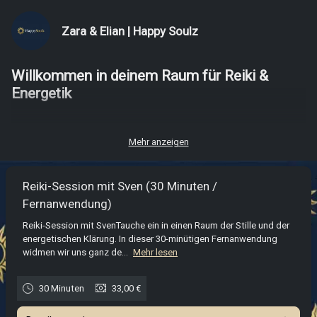
Zara & Elian | Happy Soulz
Willkommen in deinem Raum für Reiki &
Energetik
Wähle die passende Zeitdauer für deine Transformation. In
Mehr anzeigen
jeder Sitzung fließt
Reiki-Energie nach der Lehre von Dr.
Mikao Usui
, um dein System sanft in die natürliche Balance
zu bringen.
Reiki-Session mit Sven (30 Minuten /
Fernanwendung)
Deine Optionen:
- 30 Min / 60 Min:
Fokussierte und intensive energetische
Reiki-Session mit SvenTauche ein in einen Raum der Stille und der
energetischen Klärung. In dieser 30-minütigen Fernanwendung
Begleitung.
widmen wir uns ganz de...
Mehr lesen
- 45 Min:
Wähle zwischen der reinen Reiki-Anwendung oder
der
erweiterten Session inklusive Chakren-Harmonisierung
,
30 Minuten
33,00 €
um dein energetisches Feld noch tiefer zu klären.