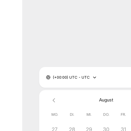
(+00:00) UTC - UTC
August
MO.
DI.
MI.
DO.
FR.
27
28
29
30
31