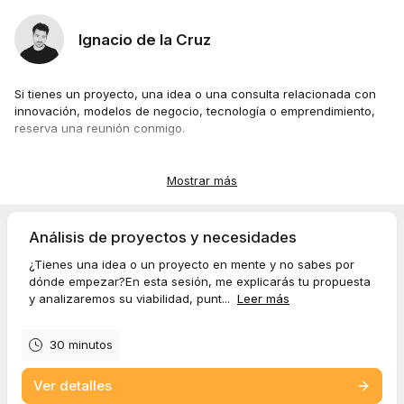
Ignacio de la Cruz
Si tienes un proyecto, una idea o una consulta relacionada con
innovación, modelos de negocio, tecnología o emprendimiento,
reserva una reunión conmigo.
Podemos analizar tu situación, encontrar soluciones y trazar los
próximos pasos.
Mostrar más
Si quieres que hablemos, te dejo mi agenda.
Selecciona un día y en cuanto puedo te confirmo la reunión.
Análisis de proyectos y necesidades
¿Tienes una idea o un proyecto en mente y no sabes por
dónde empezar?En esta sesión, me explicarás tu propuesta
¡Gracias!
y analizaremos su viabilidad, punt...
Leer más
30 minutos
Ver detalles