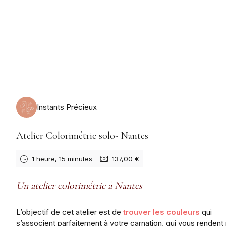
lundi 31 août 2026
Instants Précieux
Atelier Colorimétrie solo- Nantes
1 heure, 15 minutes
137,00 €
Un atelier colorimétrie à Nantes
L’objectif de cet atelier est de
trouver les couleurs
qui
s’associent parfaitement à votre carnation, qui vous rendent 