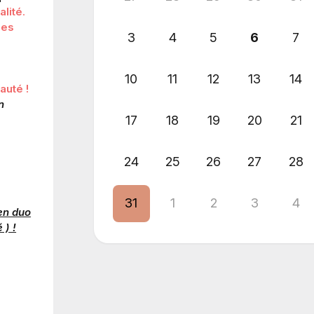
alité
.
nes
3
4
5
6
7
10
11
12
13
14
auté !
n
17
18
19
20
21
24
25
26
27
28
31
1
2
3
4
 en duo
 ) !