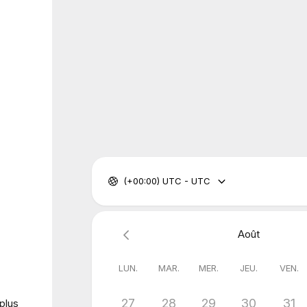
(+00:00) UTC - UTC
Août
LUN.
MAR.
MER.
JEU.
VEN.
27
28
29
30
31
plus