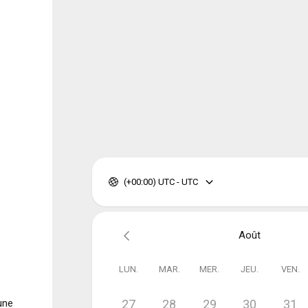
(+00:00) UTC - UTC
Août
LUN.
MAR.
MER.
JEU.
VEN.
une
27
28
29
30
31