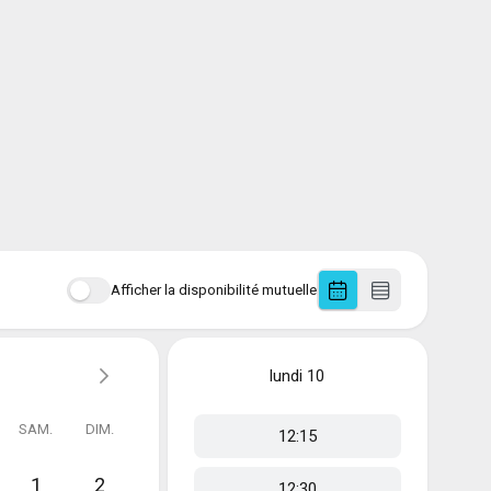
Afficher la disponibilité mutuelle
lundi
10
SAM.
DIM.
12:15
1
2
12:30