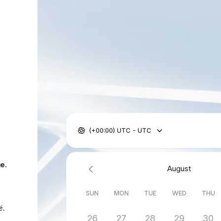
(+00:00) UTC - UTC
e.
August
SUN
MON
TUE
WED
THU
é.
26
27
28
29
30