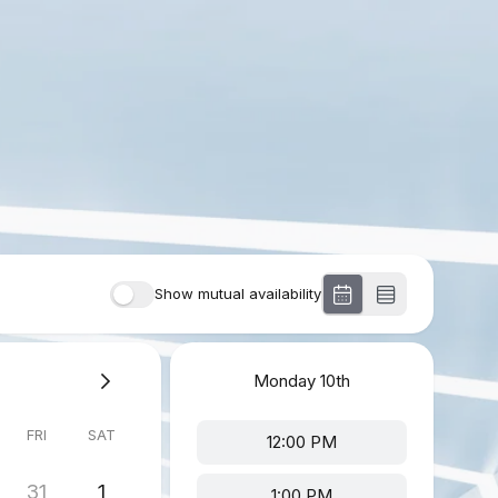
Show mutual availability
Monday
10th
FRI
SAT
12:00 PM
31
1
1:00 PM