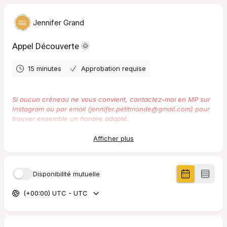
Jennifer Grand
Appel Découverte 🌞
15 minutes
Approbation requise
Si aucun créneau ne vous convient, contactez-moi en MP sur
Instagram ou par email (jennifer.petitmonde@gmail.com) pour
trouver ensemble un horaire adapté.
-
Afficher plus
Vous souhaitez en savoir plus sur mes soins et
accompagnements?
Disponibilité mutuelle
Vous avez besoin d'une confirmation avant de réserver?
(+00:00) UTC - UTC
Choisissez un créneau dans mon agenda pour un temps
d'échange téléphonique (offert et sans engagement)
concernant votre besoin.