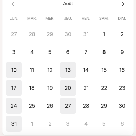
Août
Durée
: 15-20 min
Ainsi, nous verrons ensemble si une de mes prestations peut
LUN.
MAR.
MER.
JEU.
VEN.
SAM.
DIM.
être adaptée à votre problématique.
Je vous appelle sur votre téléphone via WhatsApp (en visio) ou
27
28
29
30
31
1
2
par appel classique.
À très vite,
3
4
5
6
7
8
9
Jennifer
10
11
12
13
14
15
16
17
18
19
20
21
22
23
24
25
26
27
28
29
30
31
1
2
3
4
5
6