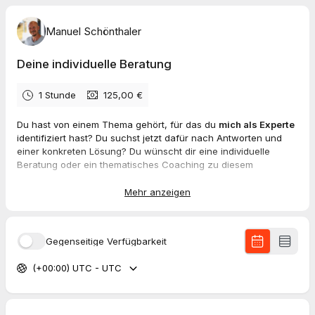
Manuel Schönthaler
Deine individuelle Beratung
1 Stunde
125,00 €
Du hast von einem Thema gehört, für das du
mich als Experte
identifiziert hast? Du suchst jetzt dafür nach Antworten und
einer konkreten Lösung? Du wünscht dir eine individuelle
Beratung oder ein thematisches Coaching zu diesem
speziellen Themenkomplex?
Mehr anzeigen
Sehr gerne, dann bist du bei mir genau richtig! Wir können
telefonieren
oder uns per
ZOOM im Videocall
austauschen.
Gegenseitige Verfügbarkeit
Ich arbeite ich als
Empowerment Coach, Business Mentor &
Traumaheiler.
Damit bist also bei mir gut aufgehoben, wenn du
(+00:00) UTC - UTC
dir von mir Unterstützung zu einem deiner Themen wünschst.
Mein Angebot richtet sich ganz individuell nach deinem
aktuellen Bedürfnis.