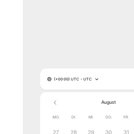
(+00:00) UTC - UTC
August
MO.
DI.
MI.
DO.
FR.
27
28
29
30
31