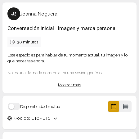
Joanna Noguera
Conversación inicial · Imagen y marca personal
30 minutos
Este espacio es para hablar de tu momento actual, tu imagen y lo
que necesitas ahora.
No es una llamada comercial ni una sesión genérica.
Es una primera conversación para ver si tiene sentido trabajar
juntas.
Mostrar más
Si encajamos, te explicaré con claridad el siguiente paso.
Si no, también te lo diré.
Disponibilidad mutua
Si tienes referencias visuales, web o redes, puedes tenerlas a mano.
(+00:00) UTC - UTC
Joanna