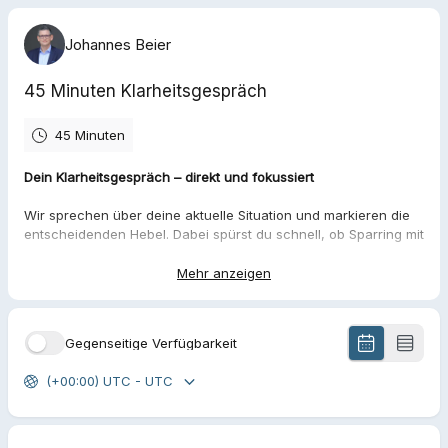
Johannes Beier
45 Minuten Klarheitsgespräch
45 Minuten
Dein Klarheitsgespräch – direkt und fokussiert
Wir sprechen über deine aktuelle Situation und markieren die
entscheidenden Hebel. Dabei spürst du schnell, ob Sparring mit
mir für dich der richtige Schritt ist.
Mehr anzeigen
Wähle einfach einen passenden Termin.
Die kurzen Fragen im Buchungsprozess helfen mir, mich
sauber vorzubereiten, damit wir unsere Zeit sinnvoll nutzen.
Gegenseitige Verfügbarkeit
Nach der Buchung erhältst du automatisch die Bestätigung
und den Teams-Link.
(+00:00) UTC - UTC
Ich freue mich auf deine Herausforderungen.