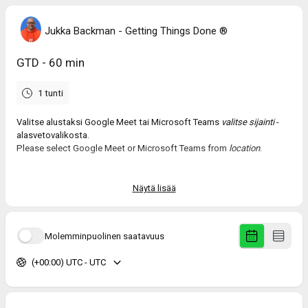
Jukka Backman - Getting Things Done ®️
GTD - 60 min
1 tunti
Valitse alustaksi Google Meet tai Microsoft Teams
valitse sijainti
-
alasvetovalikosta.
Please select Google Meet or Microsoft Teams from
location
.
Kysymyksiä? / Questions?
Näytä lisää
→ jukka.backman@gtdnordic.fi
→ +358 (0)40 484 3302
Molemminpuolinen saatavuus
(+00:00) UTC - UTC