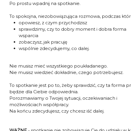
Po prostu wpadnij na spotkanie.
To spokojna, niezobowiązująca rozmowa, podczas które
opowiesz, z czym przychodzisz
sprawdzimy, czy to dobry moment i dobra forma
wsparcia
zobaczysz, jak pracuję
wspólnie zdecydujemy, co dalej.
Nie musisz mieć wszystkiego poukładanego.
Nie musisz wiedzieć dokładnie, czego potrzebujesz.
To spotkanie jest po to, żeby sprawdzić, czy ta forma p
będzie dla Ciebie odpowiednia.
Porozmawiamy o Twojej sytuacji, oczekiwaniach i
możliwościach współpracy.
Na końcu zdecydujesz, czy chcesz iść dalej.
WAŻNE
- spotkanie nie zobowiązuje Cię do udziału w k