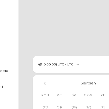
(+00:00) UTC - UTC
e nie
Sierpień
 i
PON.
WT.
ŚR.
CZW.
PT.
27
28
29
30
31