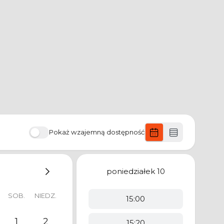
Pokaż wzajemną dostępność
poniedziałek
10
SOB.
NIEDZ.
15:00
1
2
15:20