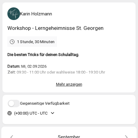
Karin Holzmann
Workshop - Lerngeheimnisse St. Georgen
1 Stunde, 30 Minuten
Die besten Tricks für deinen Schulalltag.
Datum:
Mi, 02.09.2026
Zeit:
09:30 - 11:00 Uhr oder wahlweise 18:00 - 19:30 Uhr
Ort:
Volksschule St. Georgen am Ybbsfelde
Marktplatz 2
Mehr anzeigen
3304 Sankt Georgen am Ybbsfelde
Wertschätzung:
Gegenseitige Verfügbarkeit
Erwachsene: 12 €
(+00:00) UTC - UTC
Kinder & Jugendliche: 10 €
Beschreibung:
Wie merkt man sich Vokabeln, Formeln oder Lernstoff schnell und
dauerhaft, ohne stures Wiederholen? Ich zeige dir einfache und
September