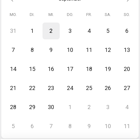
wirkungsvolle Merktechniken, die Spaß machen und sofort
anwendbar sind – für Schule, Alltag und mehr Lernfreude zu Hause.
MO.
DI.
MI.
DO.
FR.
SA.
SO.
Ideal für Eltern, Kinder und Jugendliche, die genug vom Lernstress
haben!
31
1
2
3
4
5
6
7
8
9
10
11
12
13
14
15
16
17
18
19
20
21
22
23
24
25
26
27
28
29
30
1
2
3
4
5
6
7
8
9
10
11