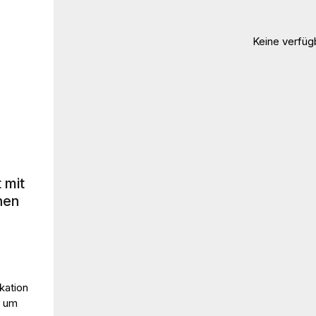
Keine verfü
 mit
nen
kation
, um