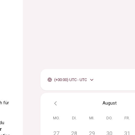
(+00:00) UTC - UTC
h für
August
MO.
DI.
MI.
DO.
FR.
 du
r
27
28
29
30
31