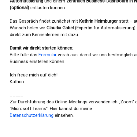
Automatisierung
und einem
zentralen Business-Dashboard in N
(optional)
entlasten können.
Das Gespräch findet zunächst mit
Kathrin Heimburger
statt – a
Wunsch holen wir
Claudia Gabel
(Expertin für Automatisierung)
direkt zum Kennenlernen mit dazu.
Damit wir direkt starten können:
Bitte fülle das
Formular
vorab aus, damit wir uns bestmöglich a
Business einstellen können.
Ich freue mich auf dich!
Kathrin
_____
Zur Durchführung des Online-Meetings verwenden ich „Zoom“ 
"Microsoft Teams". Hier kannst du meine
Datenschutzerklärung
einsehen.