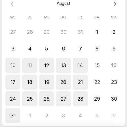
August
Ich freue mich schon sehr, im Erstgespräch alles über euch
und euer Vorhaben zu erfahren.
MO.
DI.
MI.
DO.
FR.
SA.
SO.
Alisa
27
28
29
30
31
1
2
3
4
5
6
7
8
9
10
11
12
13
14
15
16
17
18
19
20
21
22
23
24
25
26
27
28
29
30
31
1
2
3
4
5
6