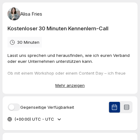
Alisa Fries
Kostenloser 30 Minuten Kennenlern-Call
30 Minuten
Lasst uns sprechen und herausfinden, wie ich euren Verband
oder euer Unternehmen unterstützen kann.
Ob mit einem Workshop oder einem Content Day – ich freue
mich über eure Anfrage.
Mehr anzeigen
Im Call werden wir folgende Fragen besprechen und schauen,
ob die Chemie passt:
Welche Ziele und Herausforderungen gibt es?
Gegenseitige Verfügbarkeit
Wollt ihr in Zukunft inhouse produzieren oder mit
Freelancern bzw. einer Agentur zusammenarbeiten?
(+00:00) UTC - UTC
Welchen Anlass gibt es, um die Video-Produktion zu
starten (z. B. Azubi-Suche, Produktlaunch)?