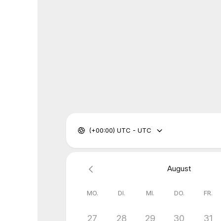
(+00:00) UTC - UTC
August
MO.
DI.
MI.
DO.
FR.
27
28
29
30
31