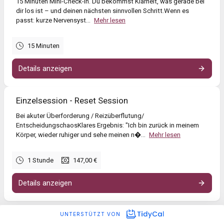
15 Minuten Mini-Check-in. Du bekommst Klarheit, was gerade bei
dir los ist – und deinen nächsten sinnvollen Schritt.Wenn es
passt: kurze Nervensyst...
Mehr lesen
15 Minuten
Details anzeigen
Einzelsession - Reset Session
Bei akuter Überforderung / Reizüberflutung/
EntscheidungschaosKlares Ergebnis: "Ich bin zurück in meinem
Körper, wieder ruhiger und sehe meinen n�...
Mehr lesen
1 Stunde
147,00 €
Details anzeigen
UNTERSTÜTZT VON