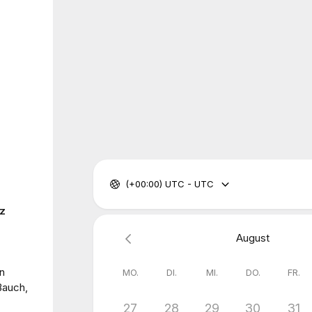
(+00:00) UTC - UTC
nz
August
en
MO.
DI.
MI.
DO.
FR.
Bauch,
27
28
29
30
31