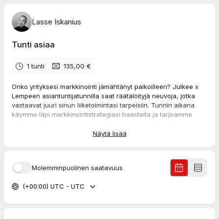
Lasse Iskanius
Tunti asiaa
1 tunti
135,00 €
Onko yrityksesi markkinointi jämähtänyt paikoilleen? Julkee x
Lempeen asiantuntijatunnilla saat räätälöityjä neuvoja, jotka
vastaavat juuri sinun liiketoimintasi tarpeisiin. Tunnin aikana
käymme läpi markkinointistrategiasi haasteita ja tarjoamme
konkreettisia toimenpiteitä niiden voittamiseksi.
Näytä lisää
Kokeneet asiantuntijamme auttavat sinua näkemään
mahdollisuudet, joita et aiemmin hoksannut. Varaa aikasi jo
Molemminpuolinen saatavuus
tänään ja käännä markkinointihaasteet voitoksi.
(+00:00) UTC - UTC