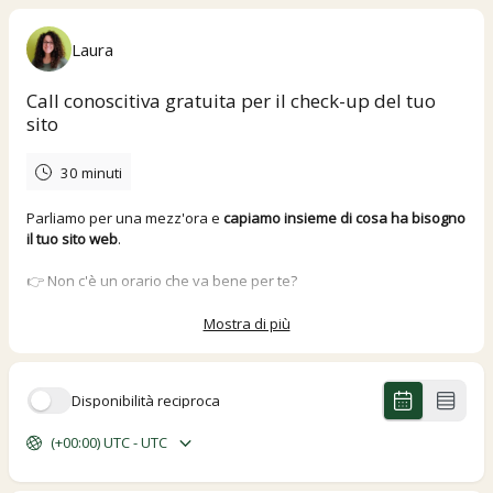
Laura
Call conoscitiva gratuita per il check-up del tuo
sito
30 minuti
Parliamo per una mezz'ora e
capiamo insieme di cosa ha bisogno
il tuo sito web
.
👉 Non c'è un orario che va bene per te?
Scrivimi a
ciao@lauramosconi.it
oppure manda un messaggio
WhatsApp al numero
3515989067
Mostra di più
Disponibilità reciproca
(+00:00) UTC - UTC