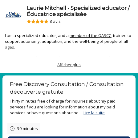
Laurie Mitchell - Specialized educator /
Éducatrice spécialisée
8 avis
I am a specialized educator, and a
member of the
QASCC
,
trained to
support autonomy, adaptation, and the well-being of people of all
ages.
My services are for people who are looking to improve the way that
they care for themselves, as well as for those who are providing
Afficher plus
direct or indirect support to others.
I also offer resources and information for people who are curious
Free Discovery Consultation / Consultation
about autism, neurodiversity, and other diverse needs.
découverte gratuite
If you would like to read more about me and my services at Uni-
Thirty minutes free of charge for inquiries about my paid
Diversity, visit my website at
www.uni-diversity.com
.
servicesIf you are looking for information about my paid
services or have questions about ho...
Lire la suite
----------------------------------------------------
Je suis une éducatrice spécialisée, et un
membre de l’AEESQ
, formé
30 minutes
pour soutenir l’autonomie, l’adaptation et le bien-être des
personnes de tout âge.