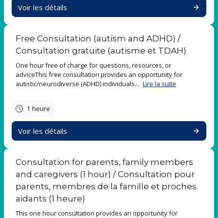
Voir les détails
Mes services s'adressent aux personnes qui cherchent à améliorer
leur façon de prendre soin d'elles-mêmes, ainsi qu'à celles qui
apportent un soutien direct ou indirect à autrui.
Free Consultation (autism and ADHD) /
J'offre également des ressources et des informations pour les
Consultation gratuite (autisme et TDAH)
personnes curieuses de découvrir l'autisme, la neurodiversité et
One hour free of charge for questions, resources, or
d'autres besoins divers.
adviceThis free consultation provides an opportunity for
Pour en savoir plus sur moi et mes services à Uni-Diversité, visitez
autistic/neurodiverse (ADHD) individuals...
Lire la suite
mon site web à
www.uni-diversity.com/?lang=fr
.
1 heure
Voir les détails
Consultation for parents, family members
and caregivers (1 hour) / Consultation pour
parents, membres de la famille et proches
aidants (1 heure)
This one hour consultation provides an opportunity for