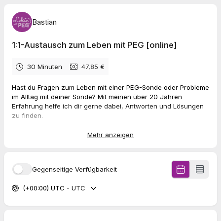
Bastian
1:1-Austausch zum Leben mit PEG [online]
30 Minuten
47,85 €
Hast du Fragen zum Leben mit einer PEG-Sonde oder Probleme
im Alltag mit deiner Sonde? Mit meinen über 20 Jahren
Erfahrung helfe ich dir gerne dabei, Antworten und Lösungen
zu finden.
Buche einfach diesen Videocall mit mir und erhalte individuelle
Mehr anzeigen
Unterstützung und praktische Tipps für ein entspanntes Leben
mit PEG.
Die Zahlung erfolgt ganz einfach über PayPal und der Call
Gegenseitige Verfügbarkeit
findet bequem und unkompliziert über ZOOM statt.
So können
wir uns in aller Ruhe austauschen, und ich kann dir helfen,
(+00:00) UTC - UTC
dein Leben mit PEG positiv zu gestalten.