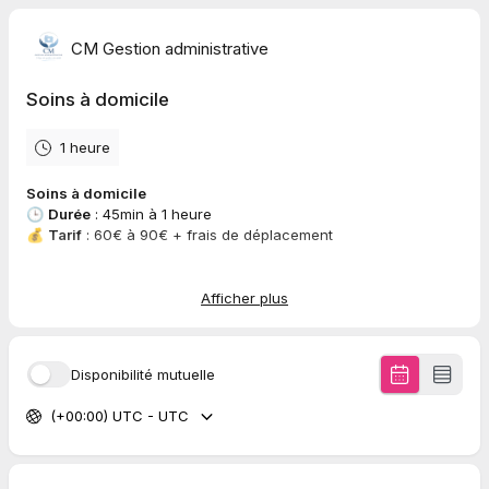
CM Gestion administrative
Soins à domicile
1 heure
Soins à domicile
🕒
Durée
: 45min à 1 heure
💰
Tarif
: 60€ à 90€ + frais de déplacement
Prenez un moment pour vous recentrer et retrouver votre
équilibre.
🌟
Afficher plus
Disponibilité mutuelle
(+00:00) UTC - UTC