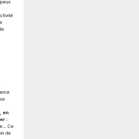
 peux
tivité
te
ite
.
éance
lus
, en
ler
:
e... Ce
in de