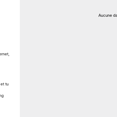
Aucune da
ernet,
et tu
ing