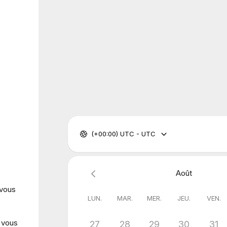
(+00:00) UTC - UTC
Août
 vous
LUN.
MAR.
MER.
JEU.
VEN.
 vous
27
28
29
30
31