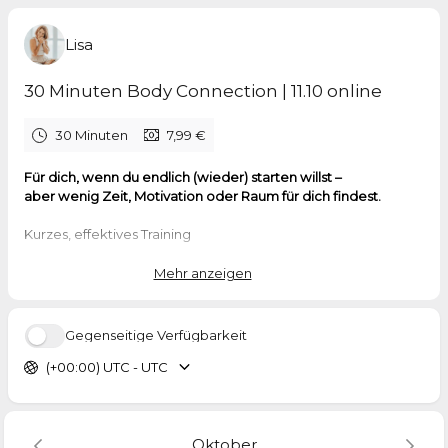
Lisa
30 Minuten Body Connection | 11.10 online
30 Minuten
7,99 €
Für dich, wenn du endlich (wieder) starten willst –
aber wenig Zeit, Motivation oder Raum für dich findest.
Kurzes, effektives Training
Unter Anleitung – sicher & motivierend & effektiv
Einfach von zu Hause aus
Mehr anzeigen
👉 Ideal für Mamas, Vielbeschäftigte & Neustarterinnen
👉 Ohne Druck – aber mit Energie & Klarheit
Gegenseitige Verfügbarkeit
(+00:00) UTC - UTC
Und das Beste? Für nur
7,99 Euro
pro Session
Du brauchst nur dich. Ich mach den Rest.
🖱 Sicher dir jetzt deinen Platz
Oktober