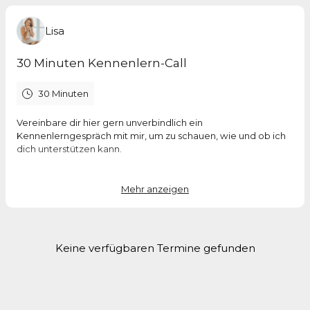
Lisa
30 Minuten Kennenlern-Call
30 Minuten
Vereinbare dir hier gern unverbindlich ein
Kennenlerngespräch mit mir, um zu schauen, wie und ob ich
dich unterstützen kann.
Falls kein passender Termin für Dich dabei ist, dann schreib
mir gerne eine Email an: info@lisamichel.de.
Mehr anzeigen
Ich freue mich auf dich,
deine Lisa.
Keine verfügbaren Termine gefunden