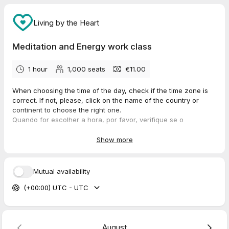
Living by the Heart
Meditation and Energy work class
1 hour
1,000
seats
€11.00
When choosing the time of the day, check if the time zone is
correct. If not, please, click on the name of the country or
continent to choose the right one.
Quando for escolher a hora, por favor, verifique se o
continente ou país mostrados correspondem ao seu fuso
horário. Se não correponder, clique no nome do país ou
Show more
continente para ajustar.
Mutual availability
(+00:00) UTC - UTC
August