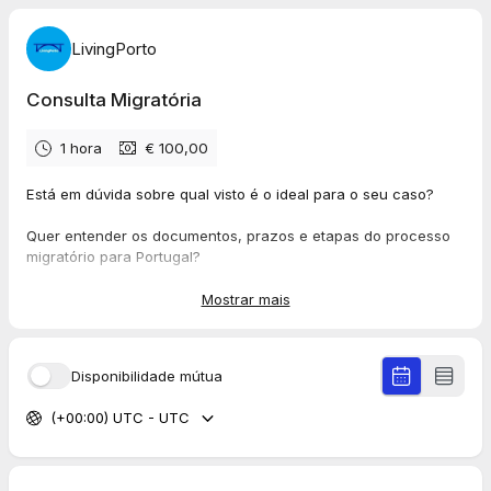
LivingPorto
Consulta Migratória
1 hora
€ 100,00
Está em dúvida sobre qual visto é o ideal para o seu caso?
Quer entender os documentos, prazos e etapas do processo
migratório para Portugal?
Na nossa
consulta migratória
, você terá:
Mostrar mais
🧭
Orientação individualizada
com advogada especializada
em imigração;
Disponibilidade mútua
📋 Análise do seu perfil para definição do
visto mais
adequado
;
(+00:00) UTC - UTC
📑 Explicação clara sobre os
documentos necessários
e
como obtê-los;
❓ Espaço para
tirar dúvidas
sobre moradia, chegada,
nacionalidade e outros temas importantes.