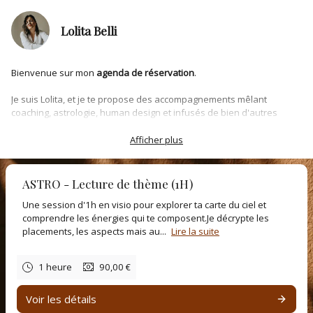
Lolita Belli
Bienvenue sur mon
agenda de réservation
.
Je suis Lolita, et je te propose des accompagnements mêlant
coaching, astrologie, human design et infusés de bien d'autres
connaissances de l'humain d'un point de vue holistique.
Afficher plus
Tu peux me découvrir davantage à travers mon
podcast Élévation
que j'ai depuis 2020.
ASTRO - Lecture de thème (1H)
Au plaisir de te retrouver prochainement dans l'un de mes espaces
Une session d'1h en visio pour explorer ta carte du ciel et
privés,
comprendre les énergies qui te composent.Je décrypte les
placements, les aspects mais au...
Lire la suite
Lolita
1 heure
90,00 €
Voir les détails