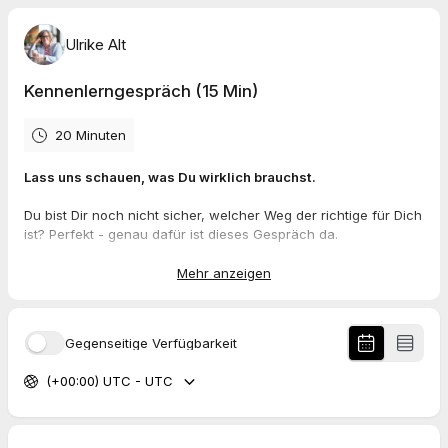
Ulrike Alt
Kennenlerngespräch (15 Min)
20 Minuten
Lass uns schauen, was Du wirklich brauchst.
Du bist Dir noch nicht sicher, welcher Weg der richtige für Dich
ist? Perfekt - genau dafür ist dieses Gespräch da.
Vielleicht interessierst Du Dich für einen IQ-Test und hast noch
Mehr anzeigen
Fragen dazu. Oder du spürst, dass ein Coaching das Richtige
wäre, weißt aber noch nicht genau, in welche Richtung es
gehen soll. Möglicherweise brauchst Du erstmal eine klare
Gegenseitige Verfügbarkeit
Analyse Deiner Situation.
(+00:00) UTC - UTC
In unserem kurzen Gespräch:
✨ Klären wir Deine wichtigsten Fragen
✨ Finden wir heraus, was Dir wirklich weiterhilft
✨ Schauen wir, ob wir zusammenpassen