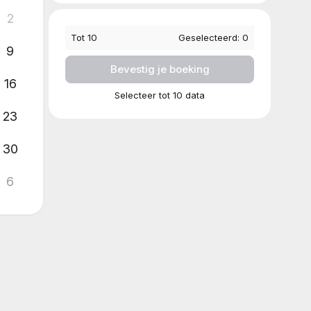
2
Tot
10
Geselecteerd:
0
9
Bevestig je boeking
16
Selecteer tot 10 data
23
30
6