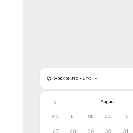
(+00:00) UTC - UTC
August
MO.
DI.
MI.
DO.
FR.
27
28
29
30
31