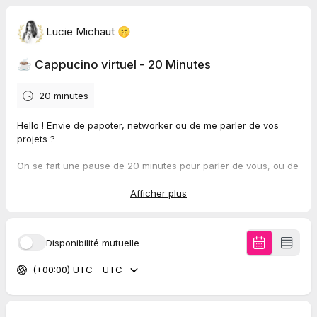
Lucie Michaut 🤫
☕ Cappucino virtuel - 20 Minutes
20 minutes
Hello ! Envie de papoter, networker ou de me parler de vos
projets ?
On se fait une pause de 20 minutes pour parler de vous, ou de
votre business.
Afficher plus
Ce que je peux vous apporter :
Les outils que je vous recommande
Disponibilité mutuelle
Des conseils pertinents sur votre business model
Des axes d'amélioration pur amplifier les points forts et
(+00:00) UTC - UTC
gommer les points faibles
Des mises en relation
Des ressources pour vous vous aider