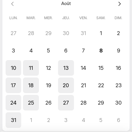
Août
Le but, c'est de ressortir avec des actions concrètes à mettre
en place sur les trois prochains mois.
LUN.
MAR.
MER.
JEU.
VEN.
SAM.
DIM.
Si besoin, on reste en contact via WhatsApp ou LinkedIn.
27
28
29
30
31
1
2
Et non, c'est totalement offert. Il n'y a pas de hasard. Que des
rendez-vous. Et du storytellling.
3
4
5
6
7
8
9
10
11
12
13
14
15
16
17
18
19
20
21
22
23
24
25
26
27
28
29
30
31
1
2
3
4
5
6