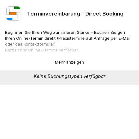
Terminvereinbarung – Direct Booking
Beginnen Sie Ihren Weg zur inneren Stärke – Buchen Sie gern
Ihren Online-Termin direkt (Praxistermine auf Anfrage per E-Mail
oder das Kontaktformular).
Derzeit nur Online-Termine verfügbar.
Start your journey to inner strength – You are welcome to book
Mehr anzeigen
your online meeting directly (Practice appointments on request by
e-mail or the contact form).
Keine Buchungstypen verfügbar
Currently only online appointments available.