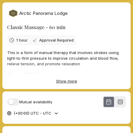
Arctic Panorama Lodge
Classic Massage - 60 min
1 hour
Approval Required
This is a form of manual therapy that involves strokes using
light-to-firm pressure to improve circulation and blood flow,
relieve tension, and promote relaxation
60 min. - 1190 NOK
Show more
Dies ist eine Form der manuellen Therapie, bei der mit leichtem
bis festem Druck Streichbewegungen ausgeführt werden, um
Mutual availability
die Durchblutung und den Blutfluss zu verbessern,
Verspannungen zu lösen und die Entspannung zu fördern.
(+00:00) UTC - UTC
60 Min. - 1190 NOK