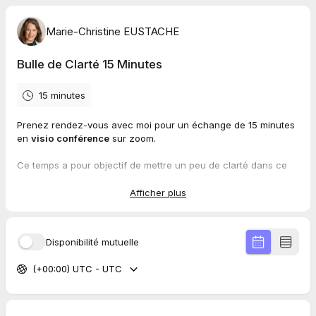
Marie-Christine EUSTACHE
Bulle de Clarté 15 Minutes
15 minutes
Prenez rendez-vous avec moi pour un échange de 15 minutes
en
visio conférence
sur zoom.
Ce temps a pour objectif de mettre un peu de clarté dans ce
que vous traversez actuellement et le projet que vous avez
Afficher plus
Cet entretien est offert
Marie-Christine Eustache, Coach en relations amoureuses et
Disponibilité mutuelle
praticienne en hypnose
(+00:00) UTC - UTC