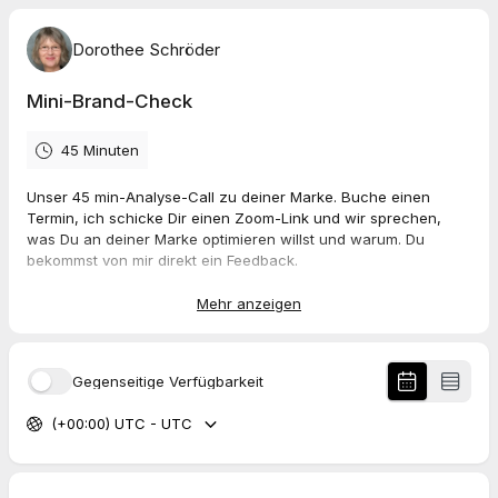
Dorothee Schröder
Mini-Brand-Check
45 Minuten
Unser 45 min-Analyse-Call zu deiner Marke. Buche einen
Termin, ich schicke Dir einen Zoom-Link und wir sprechen,
was Du an deiner Marke optimieren willst und warum. Du
bekommst von mir direkt ein Feedback.
Kosten: 99,00 Euro per Überweisung
Mehr anzeigen
Vereinbarst du einen Online-Termin, sendest du
personenbezogene Daten an TidyCal, Zoom und mich,
Gegenseitige Verfügbarkeit
siehe dazu meine
Datenschutzerklärung
.
(+00:00) UTC - UTC