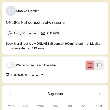
Maaike Harder
ONLINE NEI consult volwassene
1 uur, 30 minuten
€ 119,00
Boek hier direct jouw
ONLINE
NEI consult (90 minuten) met Maaike.
Jouw investering: 119 euro
Wederzijdse beschikbaarheid
(+00:00) UTC - UTC
Augustus
MAA
DIN
WOE
DON
VRI
ZAT
ZON