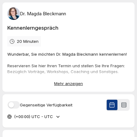
Dr. Magda Bleckmann
Kennenlerngespräch
20 Minuten
Wunderbar, Sie möchten Dr. Magda Bleckmann kennenlernen!
Reservieren Sie hier Ihren Termin und stellen Sie Ihre Fragen:
Bezüglich Vorträge, Workshops, Coaching und Sonstiges.
Sie wollen lieber telefonieren?
Mehr anzeigen
Kein Problem, schreiben Sie einfach bei der Frage dazu ein
kurzes Ja in das dafür vorgesehene Feld.
Gegenseitige Verfügbarkeit
Frau Dr. Bleckmann freut sich schon Sie kennenzulernen.
(+00:00) UTC - UTC
Der Termin ist verbindlich für Sie reserviert, Seien Sie bitte zur
vereinbarten Zeit an Ihrem Computer oder haben Sie das
Telefon parat. Sie ruft Sie gerne an.