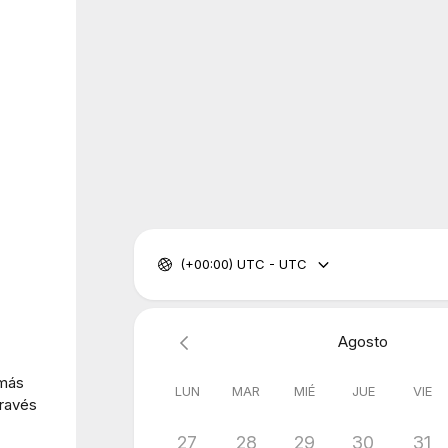
(+00:00) UTC - UTC
Agosto
 más
LUN
MAR
MIÉ
JUE
VIE
través
27
28
29
30
31