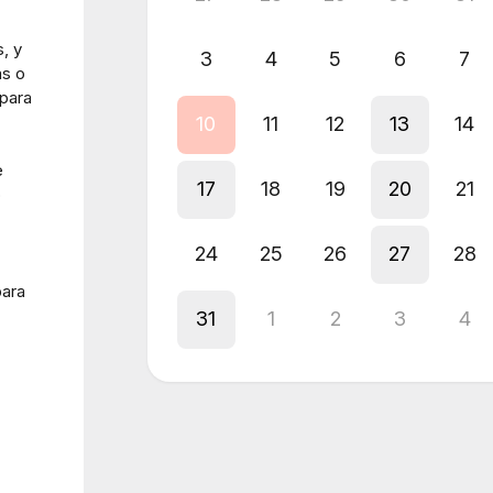
, y
3
4
5
6
7
as o
 para
10
11
12
13
14
e
17
18
19
20
21
o
24
25
26
27
28
para
31
1
2
3
4