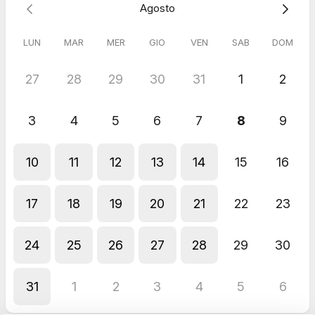
Agosto
Prenota ora
LUN
MAR
MER
GIO
VEN
SAB
DOM
27
28
29
30
31
1
2
5.0
(
1
recensione
)
Mario
3
4
5
6
7
8
9
Apr 2026
Consulenti Senza Filtro
10
11
12
13
14
15
16
Risposta dall'host
Grazie delle 5 Stelle
17
18
19
20
21
22
23
24
25
26
27
28
29
30
31
1
2
3
4
5
6