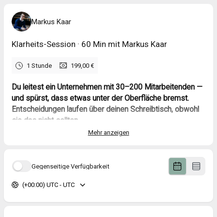
Markus Kaar
Klarheits-Session · 60 Min mit Markus Kaar
1 Stunde
199,00 €
Du leitest ein Unternehmen mit 30–200 Mitarbeitenden —
und spürst, dass etwas unter der Oberfläche bremst.
Entscheidungen laufen über deinen Schreibtisch, obwohl
sie das nicht sollten.
Du hast Tools und Benefits dazugepackt — die Reibung
Mehr anzeigen
ist trotzdem da.
Und jetzt denken auch noch deine Schlüsselkräfte ans
Gehen.
Gegenseitige Verfügbarkeit
In 60 Minuten finden wir gemeinsam heraus, wo genau du gerade
(+00:00) UTC - UTC
Energie verlierst — und welcher konkrete Hebel den Unterschied
macht.