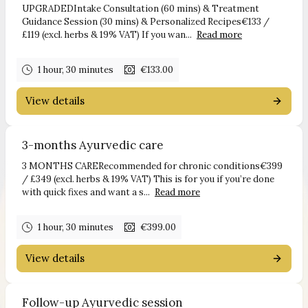
UPGRADEDIntake Consultation (60 mins) & Treatment
Guidance Session (30 mins) & Personalized Recipes€133 /
£119 (excl. herbs & 19% VAT) If you wan...
Read more
1 hour, 30 minutes
€133.00
View details
3-months Ayurvedic care
3 MONTHS CARERecommended for chronic conditions€399
/ £349 (excl. herbs & 19% VAT) This is for you if you’re done
with quick fixes and want a s...
Read more
1 hour, 30 minutes
€399.00
View details
Follow-up Ayurvedic session