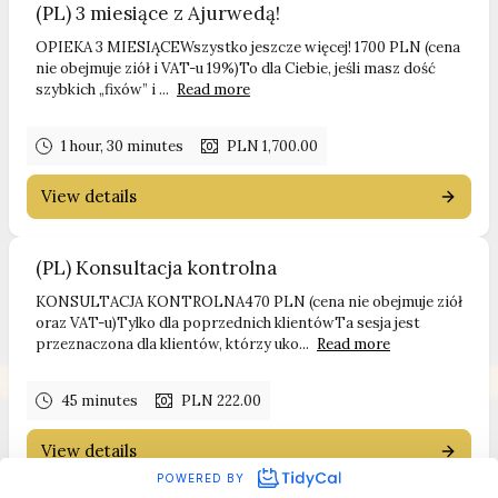
(PL) 3 miesiące z Ajurwedą!
OPIEKA 3 MIESIĄCEWszystko jeszcze więcej! 1700 PLN (cena
nie obejmuje ziół i VAT-u 19%)To dla Ciebie, jeśli masz dość
szybkich „fixów” i ...
Read more
1 hour, 30 minutes
PLN 1,700.00
View details
(PL) Konsultacja kontrolna
KONSULTACJA KONTROLNA470 PLN (cena nie obejmuje ziół
oraz VAT-u)Tylko dla poprzednich klientówTa sesja jest
przeznaczona dla klientów, którzy uko...
Read more
45 minutes
PLN 222.00
View details
POWERED BY