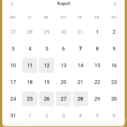
August
Wenn du bereit bist für eine Premium-Positionierung um dir gezielt
MO.
DI.
MI.
DO.
FR.
SA.
SO.
eine starke wie lukrative Personen- & Expertenmarke aufzubauen,
dann freue ich mich auf unser Gespräch.
27
28
29
30
31
1
2
Herzliche Grüße
Martina Fuchs
3
4
5
6
7
8
9
10
11
12
13
14
15
16
17
18
19
20
21
22
23
24
25
26
27
28
29
30
31
1
2
3
4
5
6