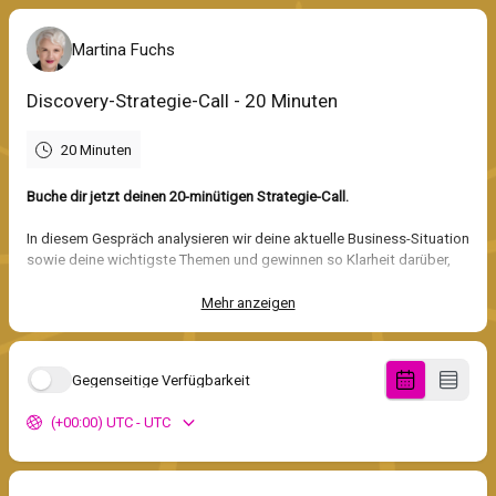
Martina Fuchs
Discovery-Strategie-Call - 20 Minuten
20 Minuten
Buche dir jetzt deinen 20-minütigen Strategie-Call.
In diesem Gespräch analysieren wir deine aktuelle Business-Situation
sowie deine wichtigste Themen und gewinnen so Klarheit darüber,
wie dein Weg
vom Expert:in zur Marke zur anerkannten Branchen-
Instanz
aussehen kann.
Mehr anzeigen
Wir klären unter anderem:
Gegenseitige Verfügbarkeit
wofür du stehen musst, damit du
als erste Wahl
wahrgenommen wirst
,
(+00:00) UTC - UTC
wie du deine Positionierung so schärfst, das sie
Premiumkund:innen gezielt anzieht
,
und wie daraus ein individuelles
hochprofitables Experten-
Boutique-Business
entstehen kann