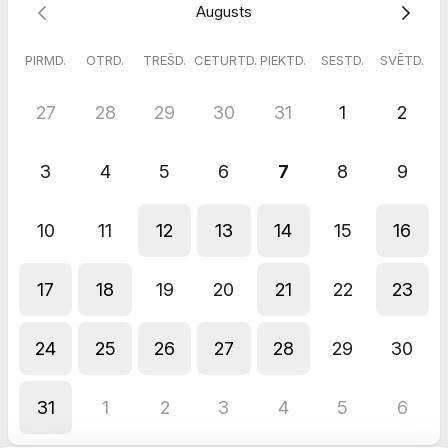
Augusts
Lūdzu ņemiet vērā, ka rezervāciju nevar pārcelt un atcelšanas
gadījumā rezervācijas summa netiek atgriezta. Rezervāciju ir
atļauts veikt no 21 gadu vecuma.
PIRMD.
OTRD.
TREŠD.
CETURTD.
PIEKTD.
SESTD.
SVĒTD.
27
28
29
30
31
1
2
3
4
5
6
7
8
9
10
11
12
13
14
15
16
17
18
19
20
21
22
23
24
25
26
27
28
29
30
31
1
2
3
4
5
6