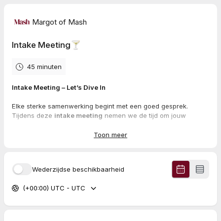
Margot of Mash
Intake Meeting🍸
45 minuten
Intake Meeting – Let’s Dive In
Elke sterke samenwerking begint met een goed gesprek.
Tijdens deze
intake meeting
nemen we de tijd om jouw
business, doelen en uitdagingen helder te krijgen.
Toon meer
Dit is het startpunt van iets groots. Ready? ⚡️
Wederzijdse beschikbaarheid
(+00:00) UTC - UTC