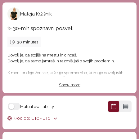
Mateja Kržišnik
✨ 30-min spoznavni posvet
30 minutes
Dovolj je, da stojijš na mestu in cincaš.
Dovolj je, da samo jamraš in razmišljaš o svojih problemih.
K meni pridejo ženske, ki želijo spremembo, ki imajo dovolj istih
problemov in vrtenja v krogu. Ženske, ki želijo prevzeti vajeti v svoje
roke.
Show more
Kaj se zgodi v teh 30 minutah?
Pogledava, kje se trenutno nahajaš in kaj lahko takoj
Mutual availability
spremeniš in izboljšaš.
Dobiš informacije, katere
NLP tehnike
ti lahko pomagajo, da
(+00:00) UTC - UTC
se znebiš problema.
Če začutiva, da sva pravi "match", se dogovoriva za naslednje
korake, sicer pa odideš
z novo perspektivo.