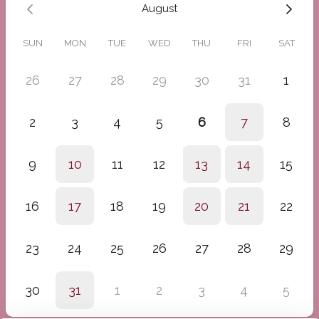
August
Srečanje poteka
online
(povezavo prejmeš po rezervaciji).
SUN
MON
TUE
WED
THU
FRI
SAT
Coaching je primeren za tiste, ki želijo nekaj narediti zase.
Izpolni vprašalnik za ta spoznavni posvet, da najin čas maksimalno
26
27
28
29
30
31
1
izkoristiva.
Se te veselim.
2
3
4
5
6
7
8
Mateja
9
10
11
12
13
14
15
16
17
18
19
20
21
22
23
24
25
26
27
28
29
30
31
1
2
3
4
5